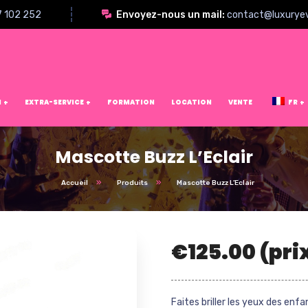
7 102 252
Envoyez-nous un mail:
contact@luxurye
N
EXTRA-SERVICE
FORMATION
LOCATION
VENTE
FR
Mascotte Buzz L’Eclair
Accueil
Produits
Mascotte Buzz L’Eclair
€
125.00
(pri
Faites briller les yeux des enf