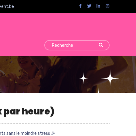
vent.be
x par heure)
ants sans le moindre stress 🎉