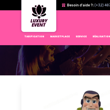
Besoin d'aide ?:
(+32) 48
TARIFICATION
MARKETPLACE
SERVICE
RÉALISATIO