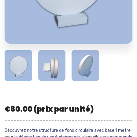
€
80.00
(prix par unité)
Découvrez notre structure de fond circulaire avec base 1 mètre