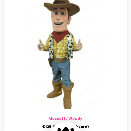
Mascotte Woody
€
125.00
(prix par heure)