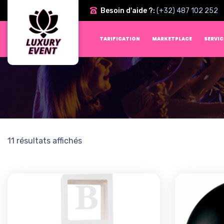
Besoin d'aide ?:
(+32) 487 102 252
TARIFICATION
MARKETPLACE
SERVIC
11 résultats affichés