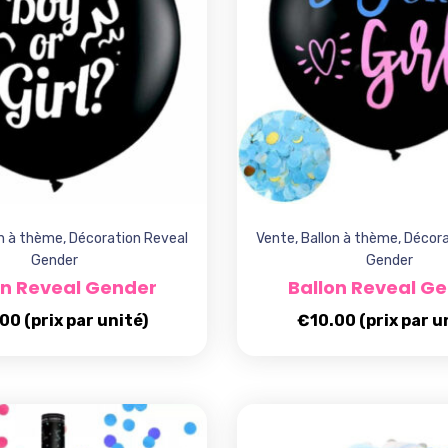
on à thème
,
Décoration Reveal
Vente
,
Ballon à thème
,
Décora
Gender
Gender
on Reveal Gender
Ballon Reveal G
.00
(prix par unité)
€
10.00
(prix par u