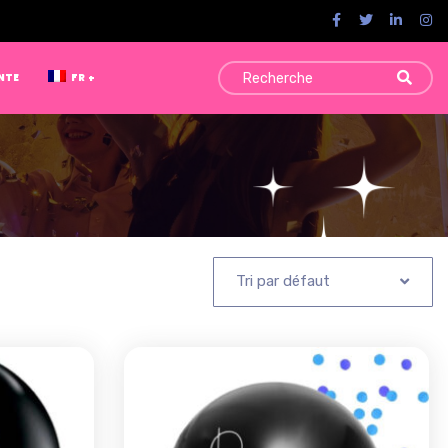
NTE
FR
Tri par défaut