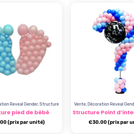
tion Reveal Gender
,
Structure
Vente
,
Décoration Reveal Gend
ture pied de bébé
Structure Point d’int
.00
(prix par unité)
€
30.00
(prix par u