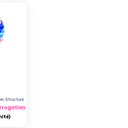
er
,
Structure
errogation
nité)