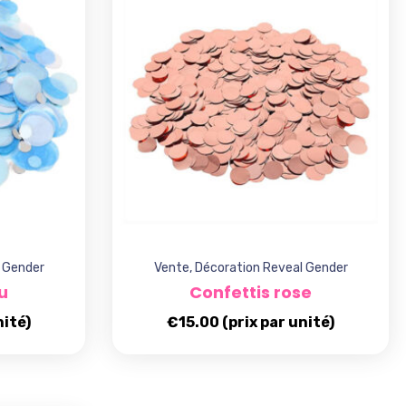
 Gender
Vente
,
Décoration Reveal Gender
u
Confettis rose
nité)
€
15.00
(prix par unité)