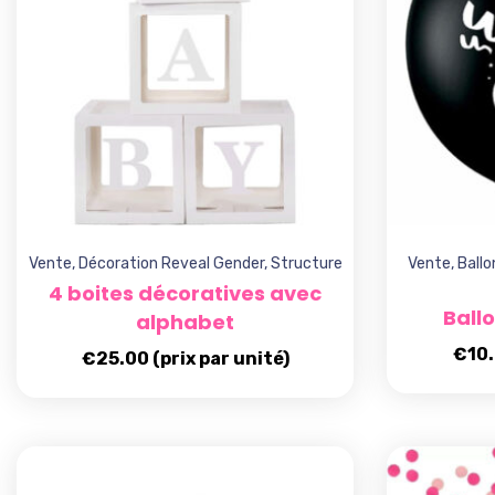
Vente
,
Décoration Reveal Gender
,
Structure
Vente
,
Ball
4 boites décoratives avec
Ball
alphabet
€
10
€
25.00
(prix par unité)