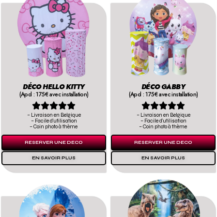
DÉCO HELLO KITTY
DÉCO GABBY
(Apd : 175€ avec installation)
(Apd : 175€ avec installation)










– Livraison en Belgique
– Livraison en Belgique
– Facile d’utilisation
– Facile d’utilisation
– Coin photo à thème
– Coin photo à thème
RESERVER UNE DECO
RESERVER UNE DECO
EN SAVOIR PLUS
EN SAVOIR PLUS