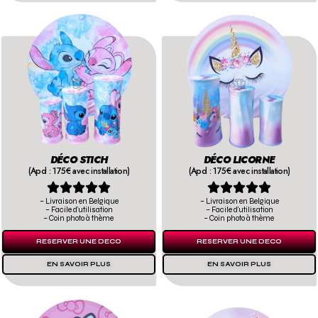
DÉCO STICH
DÉCO LICORNE
(Apd : 175€ avec installation)
(Apd : 175€ avec installation)










– Livraison en Belgique
– Livraison en Belgique
– Facile d’utilisation
– Facile d’utilisation
– Coin photo à thème
– Coin photo à thème
RESERVER UNE DECO
RESERVER UNE DECO
EN SAVOIR PLUS
EN SAVOIR PLUS