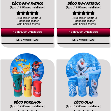
DÉCO PAW PATROL
DÉCO PAW PATROK
(Apd : 175€ avec installation)
(Apd : 175€ avec installation)










– Livraison en Belgique
– Livraison en Belgique
– Facile d’utilisation
– Facile d’utilisation
– Coin photo à thème
– Coin photo à thème
RESERVER UNE DECO
RESERVER UNE DECO
EN SAVOIR PLUS
EN SAVOIR PLUS
DÉCO POKEMON
DÉCO OLAF
(Apd : 175€ avec installation)
(Apd : 175€ avec installation)