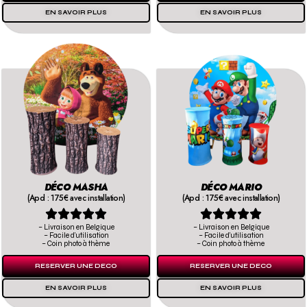
EN SAVOIR PLUS
EN SAVOIR PLUS
DÉCO MASHA
DÉCO MARIO
(Apd : 175€ avec installation)
(Apd : 175€ avec installation)










– Livraison en Belgique
– Livraison en Belgique
– Facile d’utilisation
– Facile d’utilisation
– Coin photo à thème
– Coin photo à thème
RESERVER UNE DECO
RESERVER UNE DECO
EN SAVOIR PLUS
EN SAVOIR PLUS