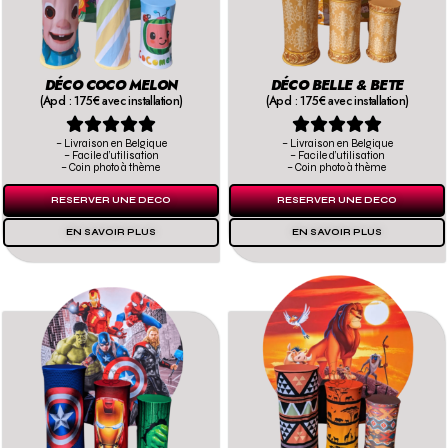
DÉCO COCO MELON
DÉCO BELLE & BETE
(Apd : 175€ avec installation)
(Apd : 175€ avec installation)










– Livraison en Belgique
– Livraison en Belgique
– Facile d’utilisation
– Facile d’utilisation
– Coin photo à thème
– Coin photo à thème
RESERVER UNE DECO
RESERVER UNE DECO
EN SAVOIR PLUS
EN SAVOIR PLUS