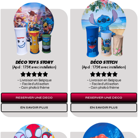
DÉCO TOYS STORY
DÉCO STITCH
(Apd : 175€ avec installation)
(Apd : 175€ avec installation)










– Livraison en Belgique
– Livraison en Belgique
– Facile d’utilisation
– Facile d’utilisation
– Coin photo à thème
– Coin photo à thème
RESERVER UNE DECO
RESERVER UNE DECO
EN SAVOIR PLUS
EN SAVOIR PLUS