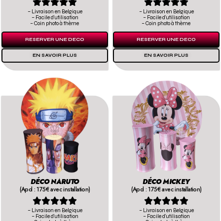










– Livraison en Belgique
– Livraison en Belgique
– Facile d’utilisation
– Facile d’utilisation
– Coin photo à thème
– Coin photo à thème
RESERVER UNE DECO
RESERVER UNE DECO
EN SAVOIR PLUS
EN SAVOIR PLUS
DÉCO NARUTO
DÉCO MICKEY
(Apd : 175€ avec installation)
(Apd : 175€ avec installation)










– Livraison en Belgique
– Livraison en Belgique
– Facile d’utilisation
– Facile d’utilisation