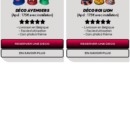
DÉCO AVENGERS
DÉCO ROI LION
(Apd : 175€ avec installation)
(Apd : 175€ avec installation)










– Livraison en Belgique
– Livraison en Belgique
– Facile d’utilisation
– Facile d’utilisation
– Coin photo à thème
– Coin photo à thème
RESERVER UNE DECO
RESERVER UNE DECO
EN SAVOIR PLUS
EN SAVOIR PLUS