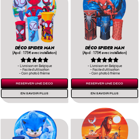
DÉCO SPIDER MAN
DÉCO SPIDER MAN
(Apd : 175€ avec installation)
(Apd : 175€ avec installation)










– Livraison en Belgique
– Livraison en Belgique
– Facile d’utilisation
– Facile d’utilisation
– Coin photo à thème
– Coin photo à thème
RESERVER UNE DECO
RESERVER UNE DECO
EN SAVOIR PLUS
EN SAVOIR PLUS