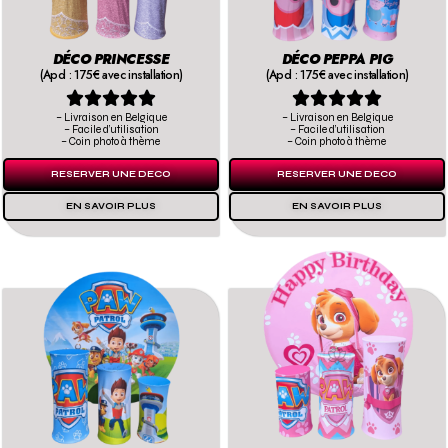
DÉCO PRINCESSE
DÉCO PEPPA PIG
(Apd : 175€ avec installation)
(Apd : 175€ avec installation)










– Livraison en Belgique
– Livraison en Belgique
– Facile d’utilisation
– Facile d’utilisation
– Coin photo à thème
– Coin photo à thème
RESERVER UNE DECO
RESERVER UNE DECO
EN SAVOIR PLUS
EN SAVOIR PLUS