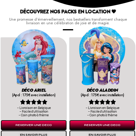
DÉCOUVREZ NOS PACKS EN LOCATION 🖤
Une promesse d’émerveillement, nos bestsellers transforment chaque
livraison en une célébration de joie et de magie.
DÉCO ARIEL
DÉCO ALADDIN
(Apd : 175€ avec installation)
(Apd : 175€ avec installation)










– Livraison en Belgique
– Livraison en Belgique
– Facile d’utilisation
– Facile d’utilisation
– Coin photo à thème
– Coin photo à thème
RESERVER UNE DECO
RESERVER UNE DECO
EN SAVOIR PLUS
EN SAVOIR PLUS