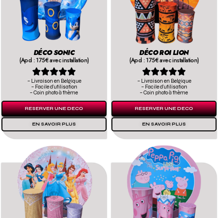
DÉCO SONIC
DÉCO ROI LION
(Apd : 175€ avec installation)
(Apd : 175€ avec installation)










– Livraison en Belgique
– Livraison en Belgique
– Facile d’utilisation
– Facile d’utilisation
– Coin photo à thème
– Coin photo à thème
RESERVER UNE DECO
RESERVER UNE DECO
EN SAVOIR PLUS
EN SAVOIR PLUS