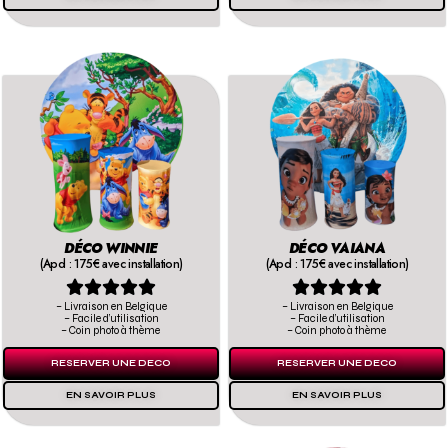
DÉCO WINNIE
DÉCO VAIANA
(Apd : 175€ avec installation)
(Apd : 175€ avec installation)










– Livraison en Belgique
– Livraison en Belgique
– Facile d’utilisation
– Facile d’utilisation
– Coin photo à thème
– Coin photo à thème
RESERVER UNE DECO
RESERVER UNE DECO
EN SAVOIR PLUS
EN SAVOIR PLUS