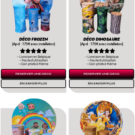
DÉCO FROZEN
DÉCO DINOSAURE
(Apd : 175€ avec installation)
(Apd : 175€ avec installation)










– Livraison en Belgique
– Livraison en Belgique
– Facile d’utilisation
– Facile d’utilisation
– Coin photo à thème
– Coin photo à thème
RESERVER UNE DECO
RESERVER UNE DECO
EN SAVOIR PLUS
EN SAVOIR PLUS