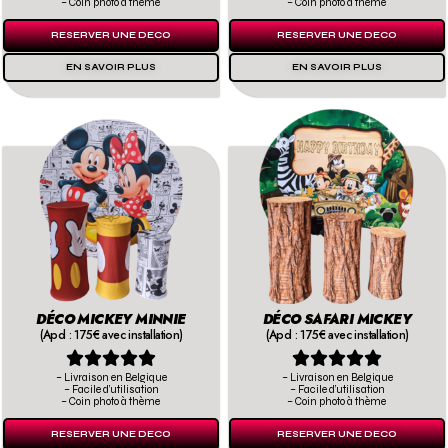
– Coin photo à thème
– Coin photo à thème
RESERVER UNE DECO
RESERVER UNE DECO
EN SAVOIR PLUS
EN SAVOIR PLUS
DÉCO MICKEY MINNIE
DÉCO SAFARI MICKEY
(Apd : 175€ avec installation)
(Apd : 175€ avec installation)










– Livraison en Belgique
– Livraison en Belgique
– Facile d’utilisation
– Facile d’utilisation
– Coin photo à thème
– Coin photo à thème
RESERVER UNE DECO
RESERVER UNE DECO