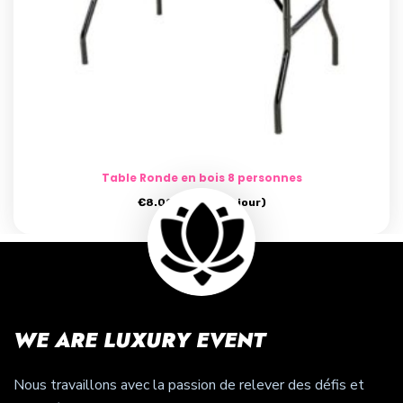
Table Ronde en bois 8 personnes
€
8.00
- (prix par jour)
WE ARE LUXURY EVENT
Nous travaillons avec la passion de relever des défis et