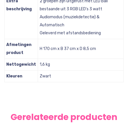
Extra
2 groepen zijn uitgerust met LED Ball
beschrijving
bestaande uit 3 RGB LED's 3 watt
Audiomodus (muziekdetectie) &
Automatisch
Geleverd met afstandsbediening
Afmetingen
H 170 cm x B 37 cm x D 8,5 cm
product
Nettogewicht
1,6 kg
Kleuren
Zwart
Gerelateerde producten